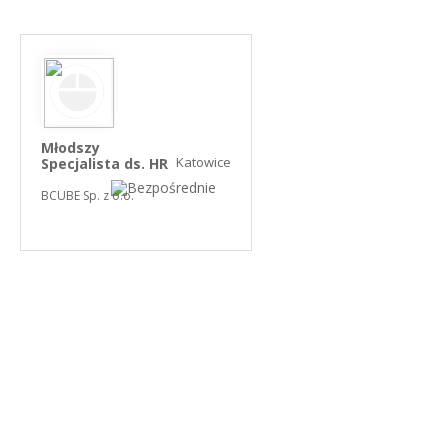
Młodszy
Katowice
Specjalista ds. HR
BCUBE Sp. z o.o.
NASZE SERWISY BRANŻOWE
PRACUJ W IT
PRACUJ W SPRZEDAŻY
PRACUJ W FINANSACH
PRACUJ W HR
PRACUJ W MEDIACH