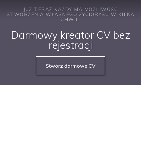
JUŻ TERAZ KAŻDY MA MOŻLIWOŚĆ
STWORZENIA WŁASNEGO ŻYCIORYSU W KILKA
CHWIL.
Darmowy kreator CV bez
rejestracji
Stwórz darmowe CV
NASZE SERWISY BRANŻOWE
PRACUJ W IT
PRACUJ W SPRZEDAŻY
PRACUJ W FINANSACH
PRACUJ W HR
PRACUJ W MEDIACH