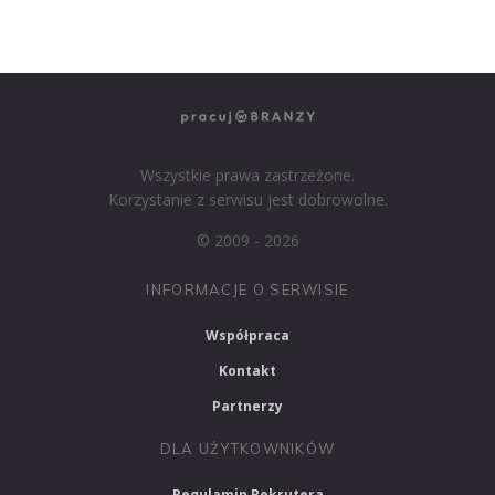
PRACUJ W MARKETINGU
Wszystkie prawa zastrzeżone.
Korzystanie z serwisu jest dobrowolne.
© 2009 - 2026
INFORMACJE O SERWISIE
Współpraca
Kontakt
Partnerzy
DLA UŻYTKOWNIKÓW
Regulamin Rekrutera