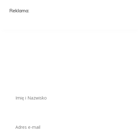
Reklama:
Aplikuj na to
stanowisko
ZAWSZE BEZPŁATNIE I BEZ REJESTRACJI