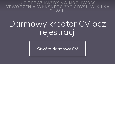
JUŻ TERAZ KAŻDY MA MOŻLIWOŚĆ
STWORZENIA WŁASNEGO ŻYCIORYSU W KILKA
CHWIL.
Darmowy kreator CV bez
rejestracji
Stwórz darmowe CV
NASZE SERWISY BRANŻOWE
PRACUJ W IT
PRACUJ W SPRZEDAŻY
PRACUJ W FINANSACH
PRACUJ W HR
PRACUJ W MEDIACH