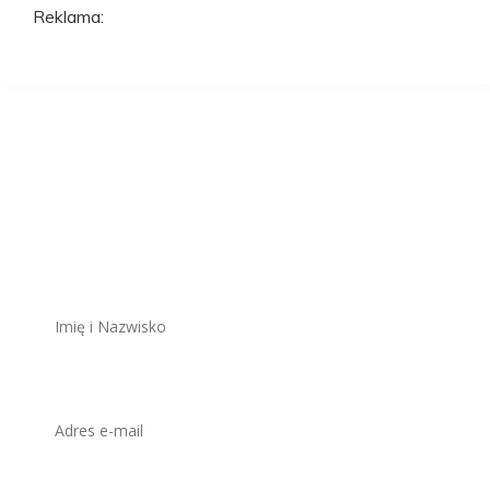
Reklama:
Aplikuj na to
stanowisko
ZAWSZE BEZPŁATNIE I BEZ REJESTRACJI