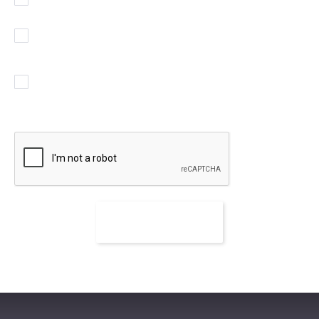
Wyrażam zgodę na przetwarzanie moich danych
osobowych
(rozwiń)
.
Chcę otrzymywać powiadomienia w sprawie podobnych
ofert pracy